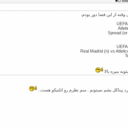
وقته از این فضا دور بودم.
UEFA 
Atlet
Spread (or 
UEFA 
Real Madrid (n) vs Atleti
T
نه میره بالا
 پیناکل بشم نمیتونم . منم نظرم رو اتلتیکو هست .