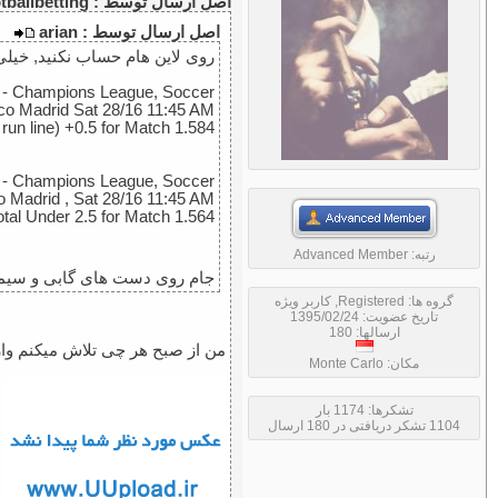
اصل ارسال توسط : footballbetting
اصل ارسال توسط : arian
روی لاین هام حساب نکنید, خیلی 
- Champions League, Soccer
ico Madrid Sat 28/16 11:45 AM
run line) +0.5 for Match 1.584
- Champions League, Soccer
co Madrid , Sat 28/16 11:45 AM
otal Under 2.5 for Match 1.564
رتبه:
Advanced Member
جام روی دست های گابی و سیمئو
گروه ها:
Registered
,
کاربر ویژه
تاریخ عضویت: 1395/02/24
ارسالها: 180
من از صبح هر چی تلاش میکنم وارد
مکان: Monte Carlo
تشکرها: 1174 بار
1104 تشکر دریافتی در 180 ارسال