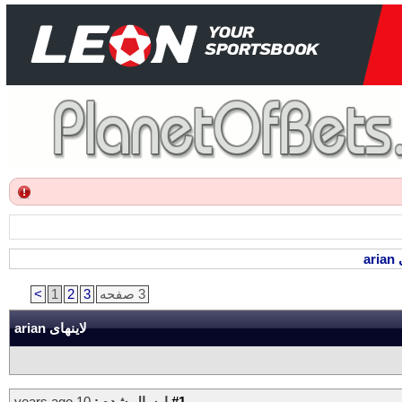
ar
3 صفحه
3
2
1
>
لاینهای arian