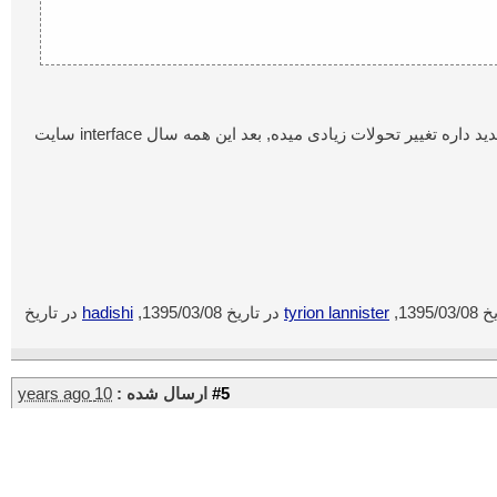
از دیروز دارن سیستم آپدیت می کنن و به همین دلیل بعضی وقت ها سایت از دسترس خارج میشه, مدیریت جدید داره تغییر تحولات زیادی میده, بعد این همه سال interface سایت
1395/,
tyrion lannister
در تاریخ 1395/03/08,
hadishi
در تاریخ
#5
ارسال شده :
10 years ago