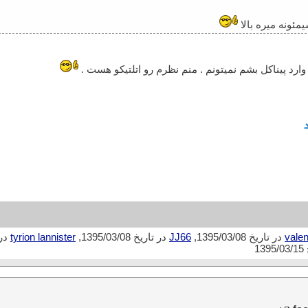
ئونه میره بالا
رد پیناکل بشم نمیتونم . منم نظرم رو اتلتیکو هست .
valen
در تاریخ 1395/03/08,
JJ66
در تاریخ 1395/03/08,
tyrion lannister
در تار
13