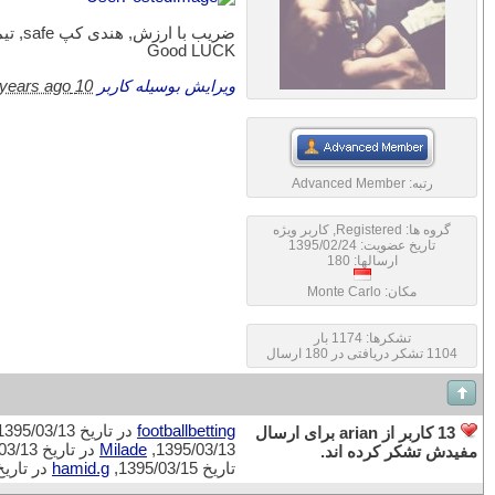
ضریب با ارزش, هندی کپ safe, تیمه بهتر
Good LUCK
ویرایش بوسیله کاربر
10 years ago
رتبه:
Advanced Member
گروه ها:
Registered
,
کاربر ویژه
تاریخ عضویت: 1395/02/24
ارسالها: 180
مکان: Monte Carlo
تشکرها: 1174 بار
1104 تشکر دریافتی در 180 ارسال
footballbetting
در تاریخ 1395/03/13,
13 کاربر از arian برای ارسال
1395/03/13,
Milade
در تاریخ 1395/03/13,
مفیدش تشکر کرده اند.
تاریخ 1395/03/15,
hamid.g
در تاریخ 5/03/17