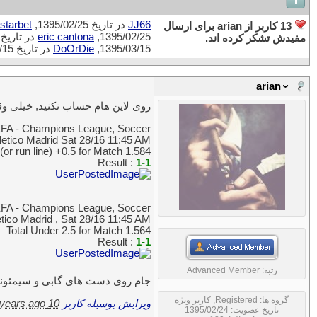
JJ66
در تاریخ 1395/02/25,
starbet
13 کاربر از arian برای ارسال
1395/02/25,
eric cantona
در تاریخ 1395/02/25
مفیدش تشکر کرده اند.
1395/03/15,
DoOrDie
در تاریخ 1395/03/15,
arian
روی لاین هام حساب نکنید, خیلی وقت
FA - Champions League, Soccer
letico Madrid Sat 28/16 11:45 AM
(or run line) +0.5 for Match 1.584
Result :
1-1
FA - Champions League, Soccer
etico Madrid , Sat 28/16 11:45 AM
Total Under 2.5 for Match 1.564
Result :
1-1
رتبه:
Advanced Member
جام روی دست های گابی و سیمئونه 
گروه ها:
Registered
,
کاربر ویژه
ویرایش بوسیله کاربر
10 years ago
تاریخ عضویت: 1395/02/24