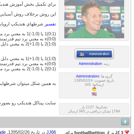
براي تكميل بخش آموزش هنديكپ
اين روش برخلاف روش آسيايي كه د
تفسير
شرطهاي هنديكپ اروپاي
(0:1)1 يا (1.0-)1 به معني برد ميزبان با اختلاف بيش از يك گل (همانند 1.5- هنديكپ آسيايي)
(0:0)x به معني برد تيم قدرتمندتر (براساس پائين‌تر بودن ضريب برد) فقط با اختلاف يك گل
(1:0)2 يا (1.0+)2 به معني دابل شانس تيم ميهمان (همانند 0.5+ هنديكپ آسيايي)
(1:0)1 يا (1.0+)1 به معني دابل شانس تيم ميزبان (همانند 0.5+ هنديكپ آسيايي)
(0:0)x به معني برد تيم قدرتمندتر (براساس پائين‌تر بودن ضريب برد) فقط با اختلاف يك گل
رتبه:
Administration
(0:1)2 يا (1.0-)2 به معني برد ميهمان با اختلاف بيش از يك گل (همانند 1.5- هنديكپ آسيايي)
گروه ها:
Administrators
تاریخ عضویت: 1395/02/24
به همين شكل ميتوان شرطهايي مانند 2:0 (يا 2.0+) و 0:2 (يا2.0-) ر
ارسالها: 345
سايت پيناكل هنديكپ رو بصورت
تشکرها: 1127 بار
1784 تشکر دریافتی در 345 ارسال
JJ66
در تاریخ 1395/02/26,
ade
3 کاربر از footballbetting برای