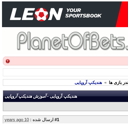
ر بازی ها
»
هندیکپ آروپایی
هندیکپ آروپایی -
آموزش هندیکپ آروپایی
#1
ارسال شده :
10 years ago