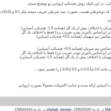
، در اين تاپيك روش هنديكپ اروپايي رو توضيح ميدم.
وشرطي هست، بصورت سه شرطي تعريف ميشه مثل 0:1 و (0:0)x و 1:0
ي:
ا تفسير نمود...
 آسيايي ارائه ميده و سايت اكسپكت معمولاً بصورت اروپايي
Mil
در تاریخ 1395/03/20,
shahab_amiran
در تاریخ 1395/04/14