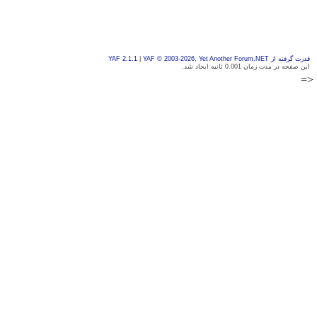
قدرت گرفته از YAF 2.1.1
YAF © 2003-2026, Yet Another Forum.NET
|
این صفحه در مدت زمان 0.001 ثانیه ایجاد شد.
<=